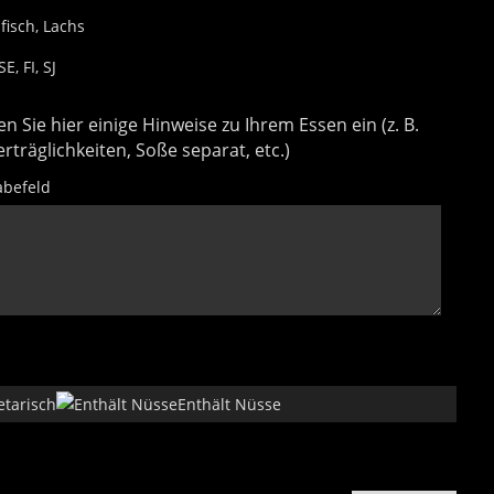
fisch, Lachs
E, FI, SJ
n Sie hier einige Hinweise zu Ihrem Essen ein (z. B.
rträglichkeiten, Soße separat, etc.)
abefeld
etarisch
Enthält Nüsse