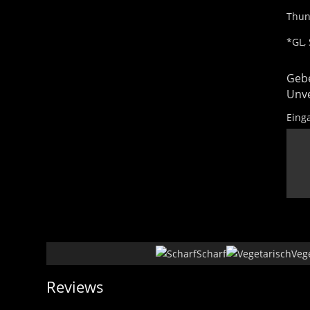
Thun
*GL, S
Gebe
Unve
Eing
Scharf
Veg
Reviews