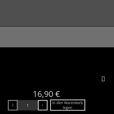
16,90 €
Anzahl
In den Warenkorb
legen
uhdfsj
15