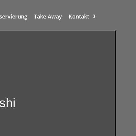
servierung
Take Away
Kontakt
shi