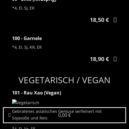
*4, EI, SJ, ER
18,50 €
100 - Garnele
*4, EI, SJ, KR, ER
18,90 €
VEGETARISCH / VEGAN
101 - Rau Xao (Vegan)
Gebratenes asiatisches Gemüse verfeinert mit
0,00 €
Sojasoße und Reis
*4, SJ, V+, SE