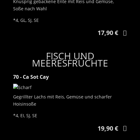
Knusprig gebackene Ente mit Reis und Gemüse,
Soße nach Wahl
*4, GL, SJ, SE
17,90 €
FISCH UND
MEERESFRÜCHTE
70 - Ca Sot Cay
Gegrillter Lachs mit Reis, Gemüse und scharfer
Hoisinsoße
*4, EI, SJ, SE
19,90 €