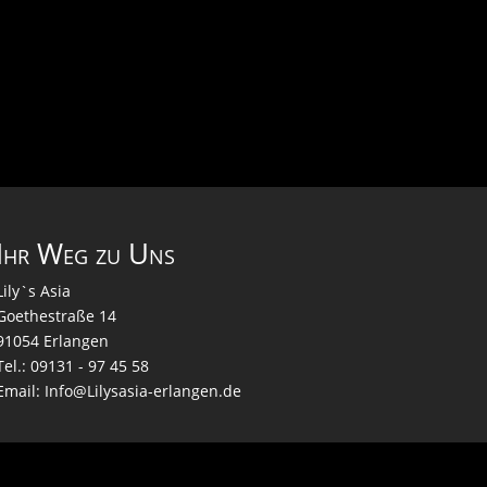
Ihr Weg zu Uns
Lily`s Asia
Goethestraße 14
91054 Erlangen
Tel.: 09131 - 97 45 58
Email: Info@Lilysasia-erlangen.de