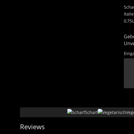
Sch
Itali
0,75L
Gebe
Unve
Eing
Scharf
Veg
Reviews