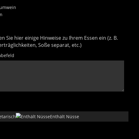
aumwein
en
n Sie hier einige Hinweise zu Ihrem Essen ein (z. B.
rträglichkeiten, Soße separat, etc.)
abefeld
etarisch
Enthält Nüsse