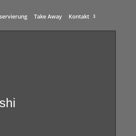
servierung
Take Away
Kontakt
shi