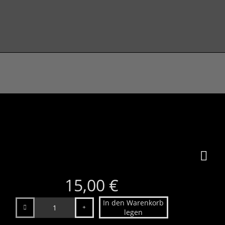
15,00 €
Anzahl
In den Warenkorb
legen
uhdfsj
15