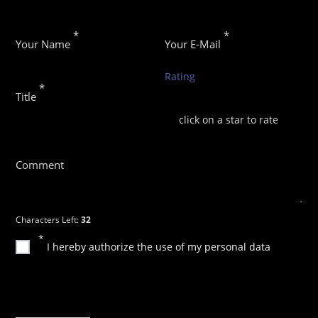
*
*
Your Name
Your E-Mail
Rating
*
Title
click on a star to rate
Comment
uhdfsj
15
Characters Left:
32
*
I hereby authorize the use of my personal data
I hereby authorize the use of my personal data